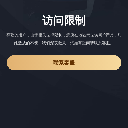
访问限制
尊敬的用户，由于相关法律限制，您所在地区无法访问J9产品，对
此造成的不便，我们深表歉意，您如有疑问请联系客服。
联系客服